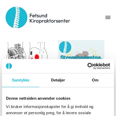
Kategori:
kjeve
Samtykke
Detaljer
Om
Denne nettsiden anvender cookies
Stresshodepine,
Vi bruker informasjonskapsler for å gi innhold og
Våre vanligste
svimmelhet og
annonser et personlig preg, for å levere sosiale