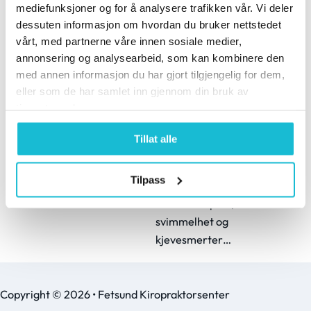
triggerpunkter
kjevesmerter
mediefunksjoner og for å analysere trafikken vår. Vi deler
18. mars 2026
28. februar 2025
dessuten informasjon om hvordan du bruker nettstedet
Skrevet av Kiropraktor
Stresshodepine,
vårt, med partnerne våre innen sosiale medier,
Marie Hermansen,
annonsering og analysearbeid, som kan kombinere den
Svimmelhet og
med annen informasjon du har gjort tilgjengelig for dem,
Fetsund
Kjevesmerter På
eller som de har samlet inn gjennom din bruk av
kiropraktorsenter.
Fetsund
tjenestene deres.
Mange beskriver
Kiropraktorsenter møter
«muskelknuter» – små,
vi ofte pasienter med
Tillat alle
ømme punkter som både
sammensatte
kan gjøre vondt lokalt…
problemer. Mange
Tilpass
opplever
stresshodepine,
svimmelhet og
kjevesmerter…
Copyright © 2026 • Fetsund Kiropraktorsenter