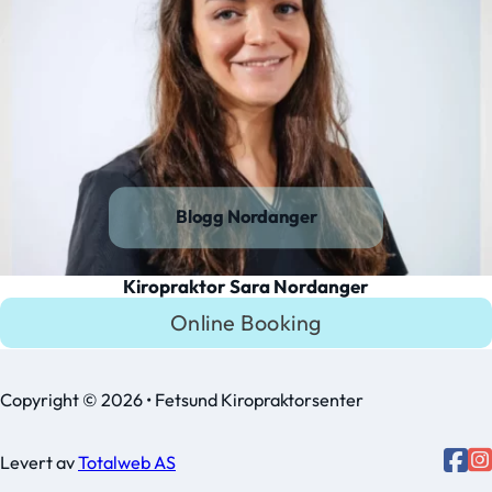
Blogg Nordanger
Kiropraktor Sara Nordanger
Online Booking
Copyright © 2026 • Fetsund Kiropraktorsenter
Levert av
Totalweb AS
Follo
Follow