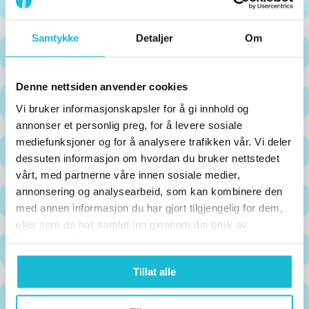
Fibromyalgi
Samtykke
Detaljer
Om
Albuesmerter og tennisalbue
Denne nettsiden anvender cookies
Seniorpasienter
Vi bruker informasjonskapsler for å gi innhold og
annonser et personlig preg, for å levere sosiale
mediefunksjoner og for å analysere trafikken vår. Vi deler
Brystryggssmerter
dessuten informasjon om hvordan du bruker nettstedet
vårt, med partnerne våre innen sosiale medier,
annonsering og analysearbeid, som kan kombinere den
Ankel og Fotsmerter
med annen informasjon du har gjort tilgjengelig for dem,
eller som de har samlet inn gjennom din bruk av
tjenestene deres.
Generell velvære og stressmestring
Tillat alle
Hoftesmerter