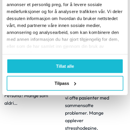
annonser et personlig preg, for å levere sosiale
mediefunksjoner og for å analysere trafikken vår. Vi deler
Hva skjer på en
dessuten informasjon om hvordan du bruker nettstedet
førstegangskonsultasjon
vårt, med partnerne våre innen sosiale medier,
hos kiropraktor i
Stresshodepine,
annonsering og analysearbeid, som kan kombinere den
Fetsund?
svimmelhet og
med annen informasjon du har gjort tilgjengelig for dem,
12. august 2025
kjevesmerter
eller som de har samlet inn gjennom din bruk av
Hva skjer på en
28. februar 2025
tjenestene deres.
førstegangskonsultasjon
Stresshodepine,
hos kiropraktor i
Tillat alle
Svimmelhet og
Fetsund? Hva skjer på en
Kjevesmerter På
førstegangskonsultasjon
Fetsund
Tilpass
hos kiropraktor i
Kiropraktorsenter møter
Fetsund? Mange som
vi ofte pasienter med
aldri…
sammensatte
problemer. Mange
opplever
stresshodepine,