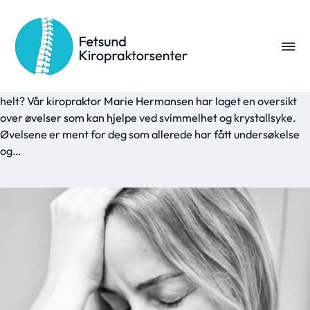
Krystallsyke og svimmelhet – 5
øvelser som hjelper!
Har du fått krystallsyke og blitt svimmel uten å vite hva du skal
gjøre? Eller kanskje legen har anbefalt øvelser du ikke husker
helt? Vår kiropraktor Marie Hermansen har laget en oversikt
over øvelser som kan hjelpe ved svimmelhet og krystallsyke.
Øvelsene er ment for deg som allerede har fått undersøkelse
og…