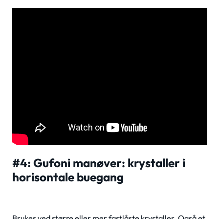
#4: Gufoni manøver: krystaller i
horisontale buegang
Brukes ved større eller mer fastlåste krystaller. Også et