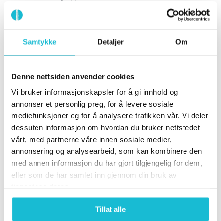
Videolink:
Samtykke
Detaljer
Om
Denne nettsiden anvender cookies
Vi bruker informasjonskapsler for å gi innhold og
annonser et personlig preg, for å levere sosiale
mediefunksjoner og for å analysere trafikken vår. Vi deler
dessuten informasjon om hvordan du bruker nettstedet
vårt, med partnerne våre innen sosiale medier,
annonsering og analysearbeid, som kan kombinere den
med annen informasjon du har gjort tilgjengelig for dem,
eller som de har samlet inn gjennom din bruk av
Manøveren bør utføres under veiledning av kyndig
tjenestene deres.
helsepersonell og/eller kiropraktor.
Tillat alle