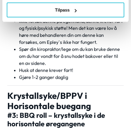
TIPS:
Tilpass
Ikke forsøk denne på egenhånd, denne krever fart
og fysisk/psykisk støtte! Men det kan være lov å
høre med behandleren din om denne kan
forsøkes, om Epley`s ikke har fungert.
Spør din kiropraktor/lege om du kan bruke denne
om du har vondt for å snu hodet bakover eller til
en av sidene.
Husk at denne krever fart!
Gjøre 1-2 ganger daglig
Krystallsyke/BPPV i
Horisontale buegang
#3: BBQ roll – krystallsyke i de
horisontale øregangene