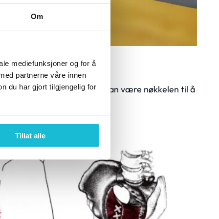
Om
 fotsmerter
iale mediefunksjoner og for å
 med partnerne våre innen
u har gjort tilgjengelig for
rter – og hvorfor bekkenet kan være nøkkelen til å
velkommen…
Tillat alle