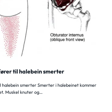
ører til halebein smerter
il halebein smerter Smerter i halebeinet kommer
inet. Muskel knuter og…