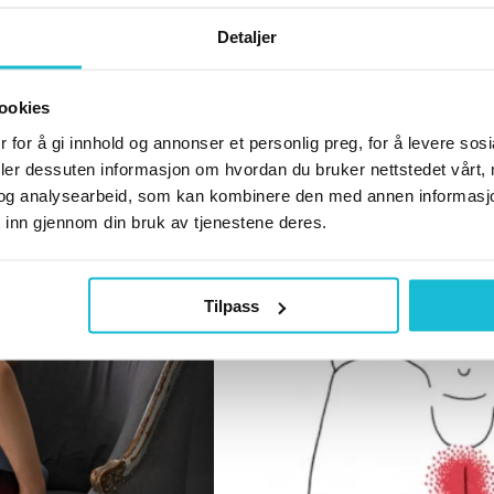
Detaljer
ookies
5 Vanlige årsaker til
 for å gi innhold og annonser et personlig preg, for å levere sos
21. november 2024
deler dessuten informasjon om hvordan du bruker nettstedet vårt,
og analysearbeid, som kan kombinere den med annen informasjon d
5 Vanlige årsaker til fotsme
 inn gjennom din bruk av tjenestene deres.
bli kvitt smertene Hei, og 
Tilpass