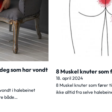
l deg som har vondt
8 Muskel knuter som f
18. april 2024
8 Muskel knuter som fører t
vondt i halebeinet
ikke alltid fra selve halebe
ære både…