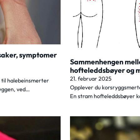
rsaker, symptomer
Sammenhengen mello
hofteleddsbøyer og
21. februar 2025
n til halebeinsmerter
Opplever du korsryggsmerte
ryggen, ved…
En stram hofteleddsbøyer k