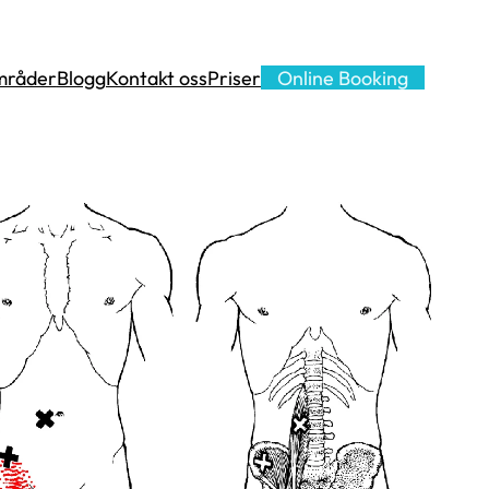
mråder
Blogg
Kontakt oss
Priser
Online Booking