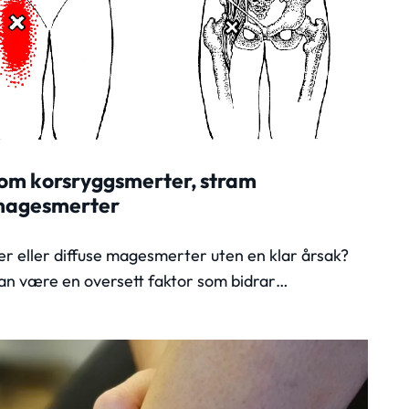
m korsryggsmerter, stram
 magesmerter
r eller diffuse magesmerter uten en klar årsak?
an være en oversett faktor som bidrar…