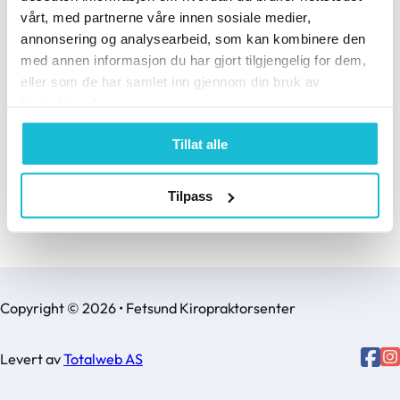
fotsmerter – og hvorfor
vårt, med partnerne våre innen sosiale medier,
Som kiropraktor har jeg
bekkenet kan være
annonsering og analysearbeid, som kan kombinere den
hatt gleden av å jobbe
nøkkelen til å bli kvitt
med annen informasjon du har gjort tilgjengelig for dem,
med flere pasienter som
smertene Hei, og
eller som de har samlet inn gjennom din bruk av
lever med Ehlers-
tjenestene deres.
velkommen…
Danlos…
Tillat alle
Tilpass
Copyright © 2026 • Fetsund Kiropraktorsenter
Levert av
Totalweb AS
Follo
Follow