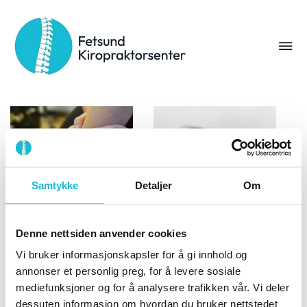
Stikkord:
graston
Samtykke
Detaljer
Om
Ehlers-Danlos
Denne nettsiden anvender cookies
syndrom og
5 Vanlige årsaker
bindevevsmassasje
Vi bruker informasjonskapsler for å gi innhold og
til fotsmerter
28. oktober 2024
annonser et personlig preg, for å levere sosiale
21. november 2024
Ehlers-Danlos syndrom
mediefunksjoner og for å analysere trafikken vår. Vi deler
5 Vanlige årsaker til
og bindevevsmassasje
dessuten informasjon om hvordan du bruker nettstedet