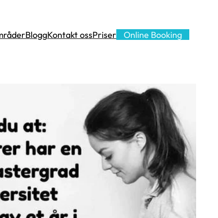
mråder
Blogg
Kontakt oss
Priser
Online Booking