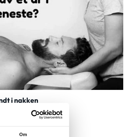
ondt i nakken
nakken
Om