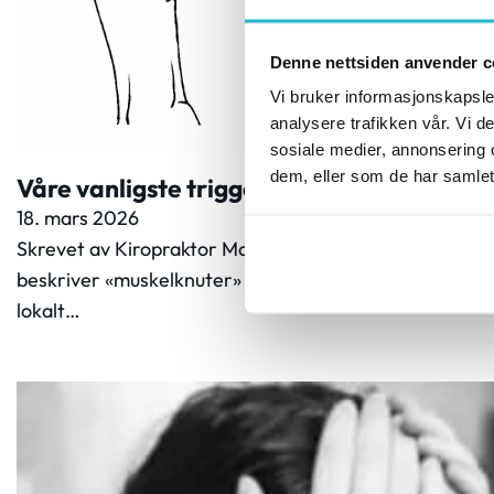
Denne nettsiden anvender c
Vi bruker informasjonskapsler
analysere trafikken vår. Vi 
sosiale medier, annonsering 
dem, eller som de har samlet
Våre vanligste triggerpunkter
18. mars 2026
Skrevet av Kiropraktor Marie Hermansen, Fetsund ki
beskriver «muskelknuter» – små, ømme punkter som b
lokalt…