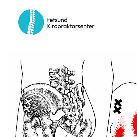
Stikkord:
nakkehodep