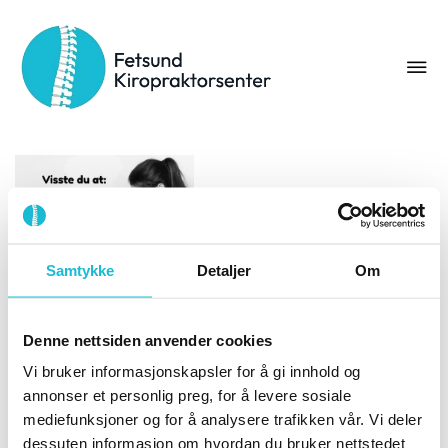
Stikkord:
skallebank
Samtykke
Detaljer
Om
Denne nettsiden anvender cookies
Vanlige årsaker til
vondt i nakken
Vi bruker informasjonskapsler for å gi innhold og
annonser et personlig preg, for å levere sosiale
11. november 2024
mediefunksjoner og for å analysere trafikken vår. Vi deler
Vanlige årsaker til vondt
dessuten informasjon om hvordan du bruker nettstedet