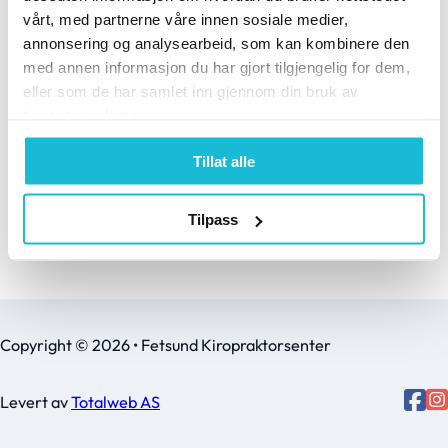
i nakken
vårt, med partnerne våre innen sosiale medier,
annonsering og analysearbeid, som kan kombinere den
med annen informasjon du har gjort tilgjengelig for dem,
eller som de har samlet inn gjennom din bruk av
tjenestene deres.
Tillat alle
Tilpass
Copyright © 2026 • Fetsund Kiropraktorsenter
Levert av
Totalweb AS
Follo
Follow