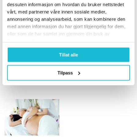
halebeinsmerter:
etter fødsel: hvordan
dessuten informasjon om hvordan du bruker nettstedet
Din guide til hva du
gjenkjenne og håndtere
vårt, med partnerne våre innen sosiale medier,
kan gjøre.
tilstanden Delte
annonsering og analysearbeid, som kan kombinere den
19. juni 2024
magemuskler, også kjent
med annen informasjon du har gjort tilgjengelig for dem,
Bekkenrotasjon og
eller som de har samlet inn gjennom din bruk av
som diastasis recti, er en
halebeinsmerter
tjenestene deres.
vanlig tilstand…
Halebeinsmerter er en
Tillat alle
vanlig plage som mange
opplever på et tidspunkt i
livet. Smerten kan
Tilpass
variere fra…