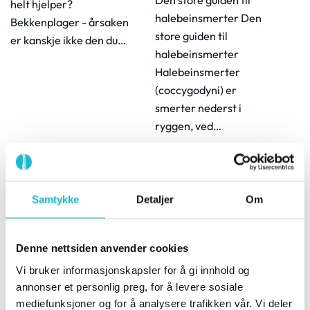
Den store guiden til
helt hjelper?
halebeinsmerter Den
Bekkenplager - årsaken
store guiden til
er kanskje ikke den du…
halebeinsmerter
Halebeinsmerter
(coccygodyni) er
smerter nederst i
ryggen, ved…
Samtykke
Detaljer
Om
Delte magemuskler
Denne nettsiden anvender cookies
etter fødsel
Vi bruker informasjonskapsler for å gi innhold og
24. september 2024
annonser et personlig preg, for å levere sosiale
Delte magemuskler
Bekkenrotasjon og
mediefunksjoner og for å analysere trafikken vår. Vi deler