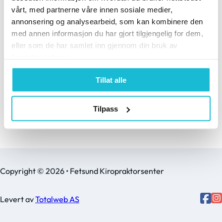
15. april 2024
vårt, med partnerne våre innen sosiale medier,
Korsryggsmerter -
annonsering og analysearbeid, som kan kombinere den
årsaker og
med annen informasjon du har gjort tilgjengelig for dem,
kiropraktorbehandling.
eller som de har samlet inn gjennom din bruk av
Vår egen Kiropraktor
tjenestene deres.
Marie Hermansen har
Tillat alle
skrevet et lite
blogginnlegg som har til
hensikt å…
Tilpass
Copyright © 2026 • Fetsund Kiropraktorsenter
Levert av
Totalweb AS
Follo
Follow