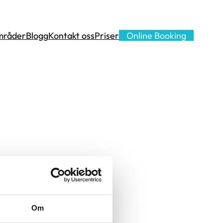
mråder
Blogg
Kontakt oss
Priser
Online Booking
Om