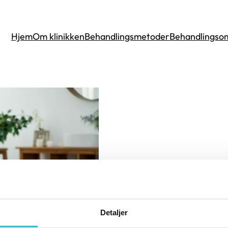
Hjem
Om klinikken
Behandlingsmetoder
Behandlingso
Detaljer