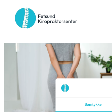
Stikkord:
kirorpaktor
Samtykke