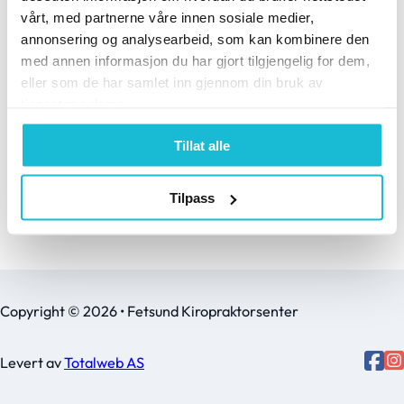
og blitt svimmel uten å
Svimmelhet har…
vårt, med partnerne våre innen sosiale medier,
vite hva du skal gjøre?
annonsering og analysearbeid, som kan kombinere den
Eller kanskje legen har
med annen informasjon du har gjort tilgjengelig for dem,
anbefalt øvelser…
eller som de har samlet inn gjennom din bruk av
tjenestene deres.
Tillat alle
Tilpass
Copyright © 2026 • Fetsund Kiropraktorsenter
Levert av
Totalweb AS
Follo
Follow