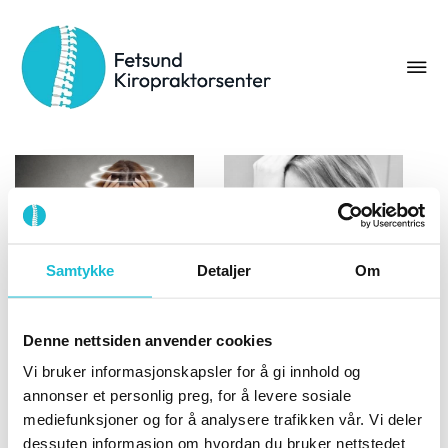
Stikkord:
krystallsyke
Samtykke
Detaljer
Om
5 vanlige årsaker til
Krystallsyke og
svimmelhet
svimmelhet – 5
14. januar 2026
Denne nettsiden anvender cookies
øvelser som
En enkel guide til de
hjelper!
Vi bruker informasjonskapsler for å gi innhold og
vanligste årsakene til
annonser et personlig preg, for å levere sosiale
19. november 2024
svimmelhet - og når du
mediefunksjoner og for å analysere trafikken vår. Vi deler
Har du fått krystallsyke
bør få det sjekket.
dessuten informasjon om hvordan du bruker nettstedet