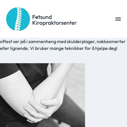
Albuesmerter, tennisalbue og
kiropraktorbehandling =sant!
Mange forbinder kanskje ikke kiropraktorbehandling med
albuesmerter eller betennelser. Likevel er dette noe vi som
oftest ser på i sammenheng med skulderplager, nakkesmerter
eller lignende. Vi bruker mange teknikker for å hjelpe deg!