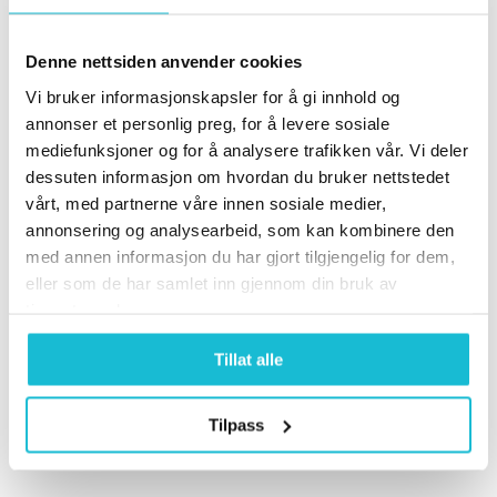
med teknikker som massasje, nålebehandling
eller mobilisering av ledd.
Denne nettsiden anvender cookies
Låsninger i leddene rundt albuen
Begrenset bevegelse i albueleddet eller
Vi bruker informasjonskapsler for å gi innhold og
tilstøtende ledd som skulder eller håndledd kan
annonser et personlig preg, for å levere sosiale
bidra til smerter i albuen. En kiropraktor kan
mediefunksjoner og for å analysere trafikken vår. Vi deler
hjelpe med å gjenopprette normal bevegelighet
dessuten informasjon om hvordan du bruker nettstedet
og redusere belastningen på albuen.
vårt, med partnerne våre innen sosiale medier,
Nerveirritasjon (inkludert ulnar nerve
annonsering og analysearbeid, som kan kombinere den
entrapment)
med annen informasjon du har gjort tilgjengelig for dem,
Smerter som stråler fra albuen ned mot hånd eller
eller som de har samlet inn gjennom din bruk av
opp mot skulderen kan skyldes irritasjon av
tjenestene deres.
nervene i området. Kiropraktoren kan undersøke
og avdekke slike årsaker, samt tilpasse behandling
Tillat alle
for å lindre irritasjonen.
Nysgjerrig på litt mer sjeldnere årsaker? Les mer
Tilpass
her