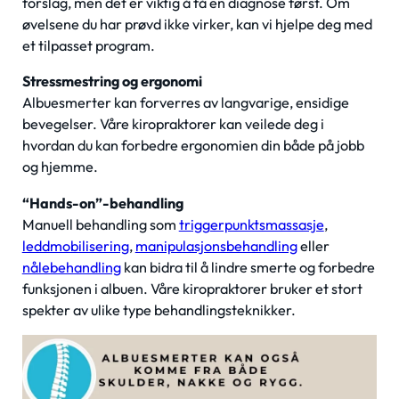
forslag, men det er viktig å få en diagnose først. Om
øvelsene du har prøvd ikke virker, kan vi hjelpe deg med
et tilpasset program.
Stressmestring og ergonomi
Albuesmerter kan forverres av langvarige, ensidige
bevegelser. Våre kiropraktorer kan veilede deg i
hvordan du kan forbedre ergonomien din både på jobb
og hjemme.
“Hands-on”-behandling
Manuell behandling som
trigg
erpunktsmassasje
,
leddmobilisering
,
manipulasjonsbehandling
eller
nålebehandling
kan bidra til å lindre smerte og forbedre
funksjonen i albuen. Våre kiropraktorer bruker et stort
spekter av ulike type behandlingsteknikker.