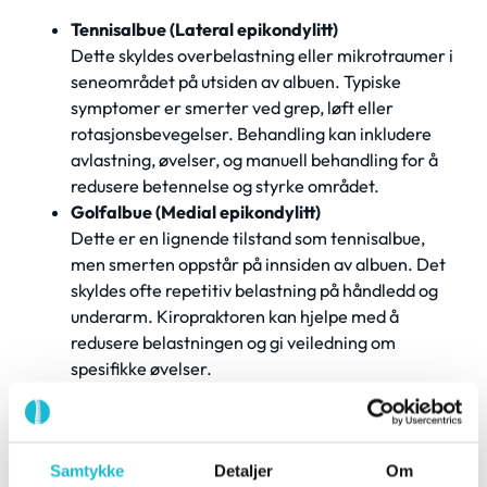
Tennisalbue (Lateral epikondylitt)
Dette skyldes overbelastning eller mikrotraumer i
seneområdet på utsiden av albuen. Typiske
symptomer er smerter ved grep, løft eller
rotasjonsbevegelser. Behandling kan inkludere
avlastning, øvelser, og manuell behandling for å
redusere betennelse og styrke området.
Golfalbue (Medial epikondylitt)
Dette er en lignende tilstand som tennisalbue,
men smerten oppstår på innsiden av albuen. Det
skyldes ofte repetitiv belastning på håndledd og
underarm. Kiropraktoren kan hjelpe med å
redusere belastningen og gi veiledning om
spesifikke øvelser.
Muskulære triggerpunkter
Mange opplever at spenninger i
underarmsmusklene kan gi smerter som stråler
Samtykke
Detaljer
Om
mot albuen. Disse triggerpunktene kan behandles