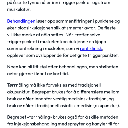
på å sette tynne nåler inn i triggerpunkter og stram
muskulatur.
Behandlingen
løser opp sammenfiltringer i punktene og
øker blodsirkulasjonen slik at smerter avtar. De fleste
vil ikke merke at nåla settes. Når treffer selve
triggerpunktet i muskelen kan du kjenne en kjapp
sammentrekning i muskelen, som vi
rent klinisk
,
opplever som avslappende for det gitte triggerpunktet.
Noen kan bli litt støl etter behandlingen, men stølheten
avtar gjerne i løpet av kort tid.
Tørrnåling må ikke forveksles med tradisjonell
akupunktur. Begrepet brukes for å differensiere mellom
bruk av nåler innenfor vestlig medisinsk tradisjon, og
bruk av nåler i tradisjonell asiatisk medisin (akupunktur).
Begrepet «tørrnåling» brukes også for å skille metoden
fra injeksjonsbehandling med sprøyter og kanyler til for