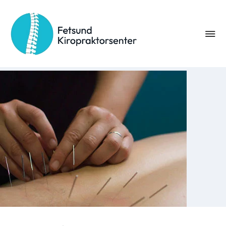
Nålebehandling
Nåler bruker vi som triggerpunksbehandling når vi ikke
kommer helt i mål med vanlig triggerpunksmassasje.