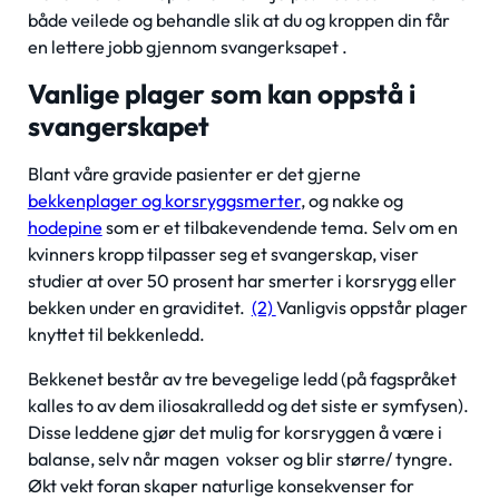
både veilede og behandle slik at du og kroppen din får
en lettere jobb gjennom svangerksapet .
Vanlige plager som kan oppstå i
svangerskapet
Blant våre gravide pasienter er det gjerne
bekkenplager og korsryggsmerter
, og nakke og
hodepine
som er et tilbakevendende tema. Selv om en
kvinners kropp tilpasser seg et svangerskap, viser
studier at over 50 prosent har smerter i korsrygg eller
bekken under en graviditet.
(2)
Vanligvis oppstår plager
knyttet til bekkenledd.
Bekkenet består av tre bevegelige ledd (på fagspråket
kalles to av dem iliosakralledd og det siste er symfysen).
Disse leddene gjør det mulig for korsryggen å være i
balanse, selv når magen vokser og blir større/ tyngre.
Økt vekt foran skaper naturlige konsekvenser for