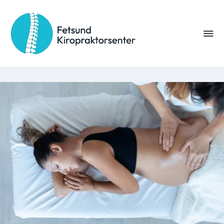
Gravide og etter svangerskap
På fetsund kiropraktorsenter tar vi ekstra godt vare på deg
som mor under svangerskapet, og om du skulle ha problemer
etter fødsel