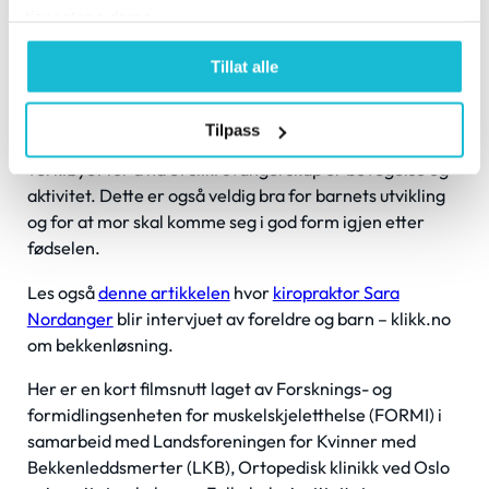
tjenestene deres.
Tillat alle
Vi jobber med våre gravide pasienter med det mål for
Tilpass
øye at de skal ha et godt svangerskap. Det viktigste
verktøyet for å ha et slikt svangerskap er bevegelse og
aktivitet. Dette er også veldig bra for barnets utvikling
og for at mor skal komme seg i god form igjen etter
fødselen.
Les også
denne artikkelen
hvor
kiropraktor Sara
Nordanger
blir intervjuet av foreldre og barn – klikk.no
om bekkenløsning.
Her er en kort filmsnutt laget av Forsknings- og
formidlingsenheten for muskelskjeletthelse (FORMI) i
samarbeid med Landsforeningen for Kvinner med
Bekkenleddsmerter (LKB), Ortopedisk klinikk ved Oslo