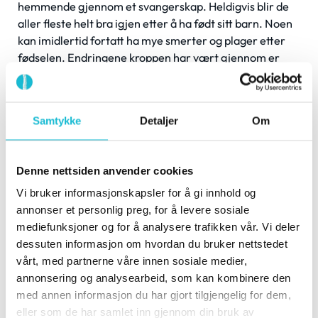
hemmende gjennom et svangerskap. Heldigvis blir de
aller fleste helt bra igjen etter å ha født sitt barn. Noen
kan imidlertid fortatt ha mye smerter og plager etter
fødselen. Endringene kroppen har vært gjennom er
enorme og de skjer over kort tid. Så igjen – husk at
bekken og ryggsøyle bør fungere så optimalt som mulig!
(4)
Samtykke
Detaljer
Om
Denne nettsiden anvender cookies
Vi bruker informasjonskapsler for å gi innhold og
annonser et personlig preg, for å levere sosiale
mediefunksjoner og for å analysere trafikken vår. Vi deler
dessuten informasjon om hvordan du bruker nettstedet
vårt, med partnerne våre innen sosiale medier,
annonsering og analysearbeid, som kan kombinere den
med annen informasjon du har gjort tilgjengelig for dem,
eller som de har samlet inn gjennom din bruk av